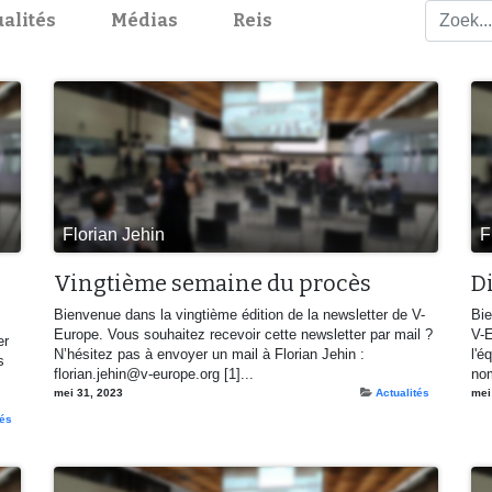
alités
Médias
Reis
Florian Jehin
F
Vingtième semaine du procès
D
Bienvenue dans la vingtième édition de la newsletter de V-
Bie
Europe. Vous souhaitez recevoir cette newsletter par mail ?
V-E
er
N’hésitez pas à envoyer un mail à Florian Jehin :
l'é
s
florian.jehin@v-europe.org [1]...
nom
mei 31, 2023
Actualités
mei
tés