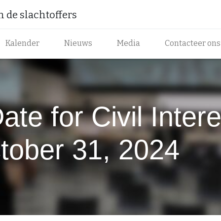
de slachtoffers ​
Kalender
Nieuws
Media
Contacteer ons
te for Civil Intere
tober 31, 2024