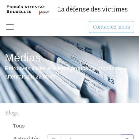
La défense des victimes
Contactez-nous
Médias
Retrouvez ici les articles à propos du procès des
attentats du 22 mars
Blogs:
Tous
Actualités