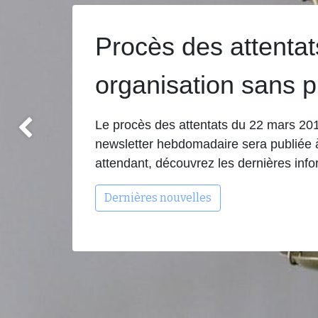
Procès des attentat
organisation sans 
Le procès des attentats du 22 mars 2
Précédent
newsletter hebdomadaire sera publiée à
attendant, découvrez les dernières info
Dernières nouvelles