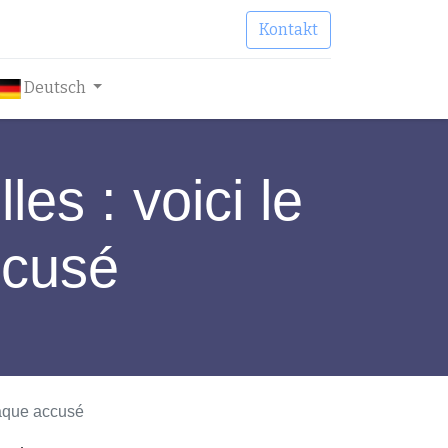
Kontakt
Deutsch
es : voici le
ccusé
haque accusé