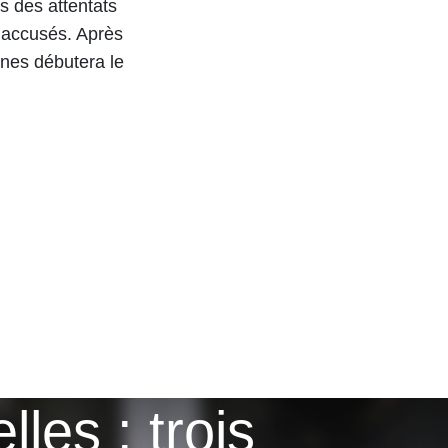
s des attentats
s accusés. Après
ines débutera le
les : trois