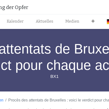
ung der Opfer
Kalender
Aktuelles
Medien
ttentats de Bruxell
ict pour chaque a
BX1
en
Procès des attentats de Bruxelles : voici le verdict pour c