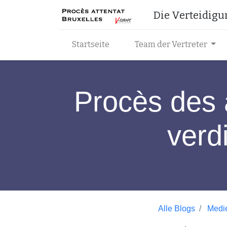
​Die Verteidig
Startseite
Team der Vertreter
Procès des a
verd
Alle Blogs
Medi