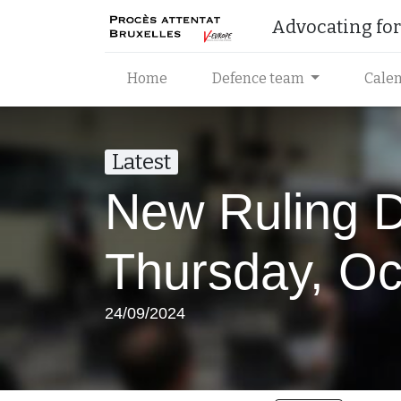
Advocating for 
Home
Defence team
Cale
Latest
New Ruling Da
Thursday, Oc
24/09/2024