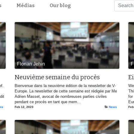
s
Médias
Our blog
Florian Jehin
F
Neuvième semaine du procès
Ei
f.
Bienvenue dans la neuvième édition de la newsletter de V-
Wel
Europe. La newsletter de cette semaine est rédigée par Me
Thi
dit
Adrien Masset, avocat de nombreuses parties civiles
for
pendant ce procès en tant que mem...
Eur
ws
Feb 12, 2023
News
Feb