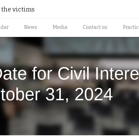
the victims​
ndar
News
Media
Contact us
Practi
te for Civil Intere
tober 31, 2024