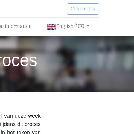
Contact Us
cal information
English (UK)
roces
ief van deze week
tijdens dit proces
in het teken van