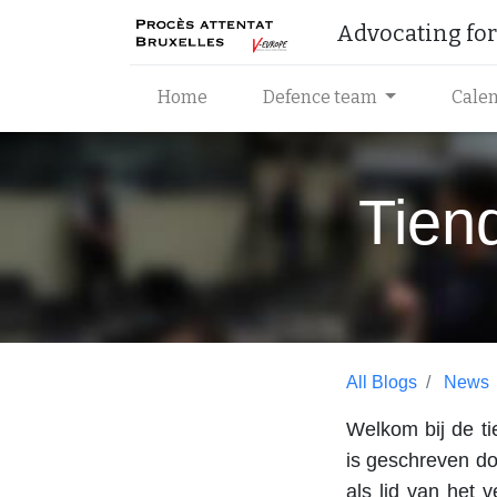
Advocating for 
Home
Defence team
Cale
Tien
All Blogs
News
Welkom bij de ti
is geschreven doo
als lid van het