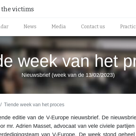
the victims​
ndar
News
Media
Contact us
Practi
de week van het p
Nieuwsbrief (week van de 13/02/2023)
Tiende week van het proces
ende editie van de V-Europe nieuwsbrief. De nieuwsbr
r mr. Adrien Masset, advocaat van vele civiele partijen 
 verdedigingsteam van V-Europe. De week stond geheel 