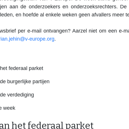
ijen aan de onderzoekers en onderzoeksrechters. De 
ryleden, en hoefde al enkele weken geen afvallers meer t
wsbrief per e-mail ontvangen? Aarzel niet om een e-ma
orian.jehin@v-europe.org
.
het federaal parket
e burgerlijke partijen
de verdediging
e week
an het federaal parket