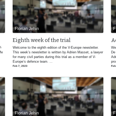
Florian Jehin
F
Eighth week of the trial
A
V-
Welcome to the eighth edition of the V-Europe newsletter.
Wel
Me
This week’s newsletter is written by Adrien Masset, a lawyer
De 
for many civil parties during this trial as a member of V-
Adr
Europe’s defence team. ...
pro
Feb 7, 2023
Feb
Florian Jehin
F