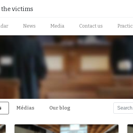
the victims​
ndar
News
Media
Contact us
Practi
s
Médias
Our blog