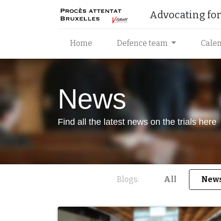
Advocating for 
Home
Defence team
Cale
News
Find all the latest news on the trials here
Blogs:
All
New