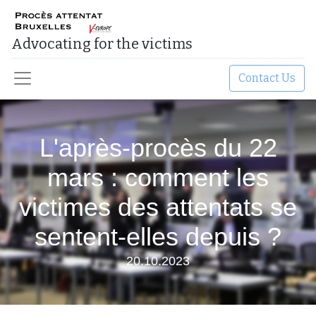
Advocating for the victims​
Contact Us
L'après-procès du 22
mars : comment les
victimes des attentats se
sentent-elles depuis ?
20.10.2023